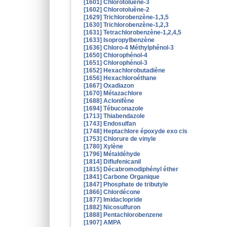
[1601] Chlorotoluène-3
[1602] Chlorotoluène-2
[1629] Trichlorobenzène-1,3,5
[1630] Trichlorobenzène-1,2,3
[1631] Tetrachlorobenzène-1,2,4,5
[1633] Isopropylbenzène
[1636] Chloro-4 Méthylphénol-3
[1650] Chlorophénol-4
[1651] Chlorophénol-3
[1652] Hexachlorobutadiène
[1656] Hexachloroéthane
[1667] Oxadiazon
[1670] Métazachlore
[1688] Aclonifène
[1694] Tébuconazole
[1713] Thiabendazole
[1743] Endosulfan
[1748] Heptachlore époxyde exo cis
[1753] Chlorure de vinyle
[1780] Xylène
[1796] Métaldéhyde
[1814] Diflufenicanil
[1815] Décabromodiphényl éther
[1841] Carbone Organique
[1847] Phosphate de tributyle
[1866] Chlordécone
[1877] Imidaclopride
[1882] Nicosulfuron
[1888] Pentachlorobenzene
[1907] AMPA