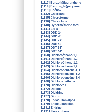
[1117] Benzo(k)fluoranthène
[1118] Benzo(g,h,i)pérylène
[1119] Bifénox
[1132] Chlordane
[1135] Chloroforme
[1136] Chlortoluron
[1140] Cyperméthrine total
[1141] 2,4-D
[1143] DDD 24'
[1144] DDD 44'
[1145] DDE 24'
[1146] DDE 44'
[1147] DDT 24'
[1148] DDT 44'
[1160] Dichloroéthane-1,1
[1161] Dichloroéthane-1,2
[1162] Dichloroéthène-1,1
[1163] Dichloroethene-1,2
[1164] Dichlorobenzène-1,3
[1165] Dichlorobenzene-1,2
[1166] Dichlorobenzène-1,4
[1168] Dichlorométhane
[1170] Dichlorvos
[1172] Dicofol
[1173] Dieldrine
[1177] Diuron
[1178] Endosulfan alpha
[1179] Endosulfan bêta
[1181] Endrine
[1191] Fluoranthène