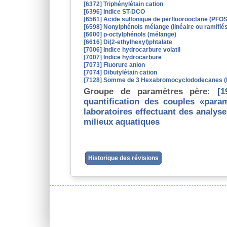
[6372] Triphénylétain cation
[6396] Indice ST-DCO
[6561] Acide sulfonique de perfluorooctane (PFOS 
[6598] Nonylphénols mélange (linéaire ou ramifié
[6600] p-octylphénols (mélange)
[6616] Di(2-ethylhexyl)phtalate
[7006] Indice hydrocarbure volatil
[7007] Indice hydrocarbure
[7073] Fluorure anion
[7074] Dibutylétain cation
[7128] Somme de 3 Hexabromocyclododecanes
Groupe de paramètres père:
[1
quantification des couples «para
laboratoires effectuant des analys
milieux aquatiques
Historique des révisions