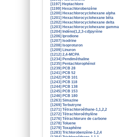
[1197] Heptachlore
[1199] Hexachlorobenzène
[1200] Hexachlorocyclohexane alpha
[1201] Hexachlorocyclohexane bêta
[1202] Hexachlorocyclohexane delta
[1203] Hexachlorocyclohexane gamma
[1204] Indéno(1,2,3-cd)pyrène
[1206] Iprodione
[1207] Isodrine
[1208] Isoproturon
[1209] Linuron
[1212] 2,4-MCPA
[1234] Pendiméthaline
[1235] Pentachlorophénol
[1239] PCB 28
[1241] PCB 52
[1242] PCB 101
[1243] PCB 118
[1244] PCB 138
[1245] PCB 153
[1246] PCB 180
[1263] Simazine
[1269] Terbutryne
[1271] Tétrachloroéthane-1,1,2,2
[1272] Tétrachloroéthylène
[1276] Tétrachlorure de carbone
[1278] Toluene
[1279] Toxaphène
[1283] Trichlorobenzène-1,2,4