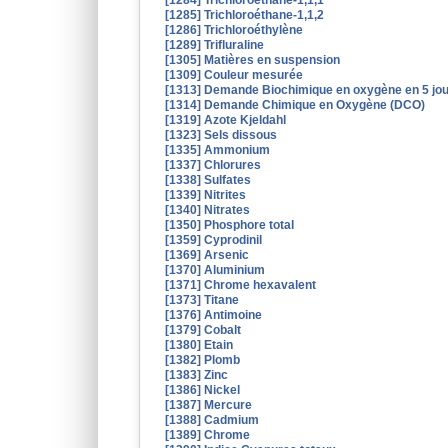
[1284] Trichloroéthane-1,1,1
[1285] Trichloroéthane-1,1,2
[1286] Trichloroéthylène
[1289] Trifluraline
[1305] Matières en suspension
[1309] Couleur mesurée
[1313] Demande Biochimique en oxygène en 5 jou
[1314] Demande Chimique en Oxygène (DCO)
[1319] Azote Kjeldahl
[1323] Sels dissous
[1335] Ammonium
[1337] Chlorures
[1338] Sulfates
[1339] Nitrites
[1340] Nitrates
[1350] Phosphore total
[1359] Cyprodinil
[1369] Arsenic
[1370] Aluminium
[1371] Chrome hexavalent
[1373] Titane
[1376] Antimoine
[1379] Cobalt
[1380] Etain
[1382] Plomb
[1383] Zinc
[1386] Nickel
[1387] Mercure
[1388] Cadmium
[1389] Chrome