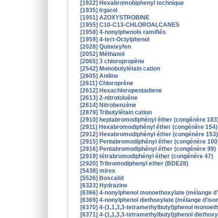
[1922] Hexabromobiphenyl technique
[1935] Irgarol
[1951] AZOXYSTROBINE
[1955] C10-C13-CHLOROALCANES
[1958] 4-nonylphenols ramifiés
[1959] 4-tert-Octylphenol
[2028] Quinoxyfen
[2052] Méthanol
[2065] 3 chloropropène
[2542] Monobutylétain cation
[2605] Aniline
[2611] Chloroprène
[2612] Hexachloropentadiene
[2613] 2-nitrotoluène
[2614] Nitrobenzène
[2879] Tributylétain cation
[2910] heptabromodiphényl éther (congénère 183
[2911] Hexabromodiphényl éther (congénère 154)
[2912] Hexabromodiphényl éther (congénère 153)
[2915] Pentabromodiphényl éther (congénère 100
[2916] Pentabromodiphényl éther (congénère 99)
[2919] tétrabromodiphényl éther (congénère 47)
[2920] Tribromodiphenyl ether (BDE28)
[5438] mirex
[5526] Boscalid
[6323] Hydrazine
[6366] 4-nonylphenol monoethoxylate (mélange d
[6369] 4-nonylphenol diethoxylate (mélange d'is
[6370] 4-(1,1,3,3-tetramethylbutyl)phenol monoet
[6371] 4-(1,1,3,3-tetramethylbutyl)phenol diethoxy