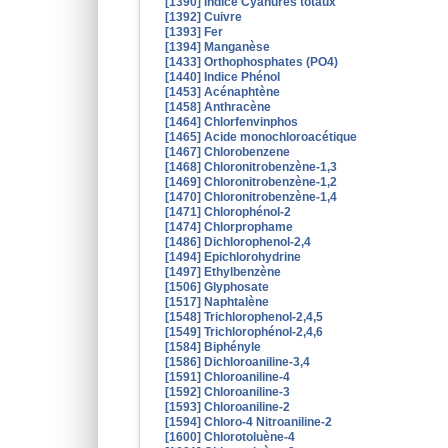
[1390] Indice Cyanures totaux
[1392] Cuivre
[1393] Fer
[1394] Manganèse
[1433] Orthophosphates (PO4)
[1440] Indice Phénol
[1453] Acénaphtène
[1458] Anthracène
[1464] Chlorfenvinphos
[1465] Acide monochloroacétique
[1467] Chlorobenzene
[1468] Chloronitrobenzène-1,3
[1469] Chloronitrobenzène-1,2
[1470] Chloronitrobenzène-1,4
[1471] Chlorophénol-2
[1474] Chlorprophame
[1486] Dichlorophenol-2,4
[1494] Epichlorohydrine
[1497] Ethylbenzène
[1506] Glyphosate
[1517] Naphtalène
[1548] Trichlorophenol-2,4,5
[1549] Trichlorophénol-2,4,6
[1584] Biphényle
[1586] Dichloroaniline-3,4
[1591] Chloroaniline-4
[1592] Chloroaniline-3
[1593] Chloroaniline-2
[1594] Chloro-4 Nitroaniline-2
[1600] Chlorotoluène-4