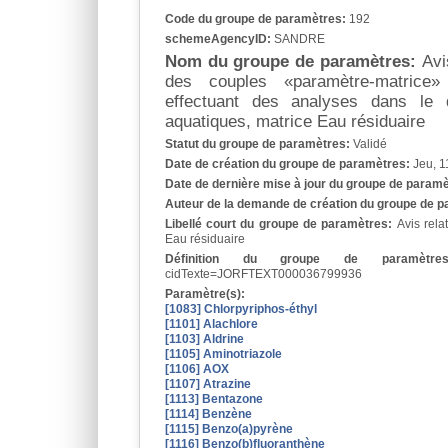
Code du groupe de paramètres:
192
schemeAgencyID:
SANDRE
Nom du groupe de paramètres:
Avi
des couples «paramètre-matrice»
effectuant des analyses dans le 
aquatiques, matrice Eau résiduaire
Statut du groupe de paramètres:
Validé
Date de création du groupe de paramètres:
Jeu, 1
Date de dernière mise à jour du groupe de param
Auteur de la demande de création du groupe de 
Libellé court du groupe de paramètres:
Avis rela
Eau résiduaire
Définition du groupe de paramèt
cidTexte=JORFTEXT000036799936
Paramètre(s):
[1083] Chlorpyriphos-éthyl
[1101] Alachlore
[1103] Aldrine
[1105] Aminotriazole
[1106] AOX
[1107] Atrazine
[1113] Bentazone
[1114] Benzène
[1115] Benzo(a)pyrène
[1116] Benzo(b)fluoranthène