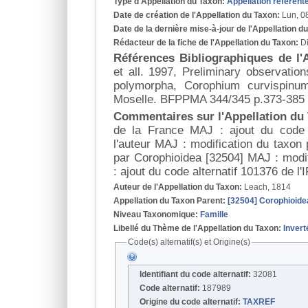
Type d'Appellation du Taxon:
Appellation référent
Date de création de l'Appellation du Taxon:
Lun, 0
Date de la dernière mise-à-jour de l'Appellation d
Rédacteur de la fiche de l'Appellation du Taxon:
D
Références Bibliographiques de l'
et all. 1997, Preliminary observatio
polymorpha, Corophium curvispinu
Moselle. BFPPMA 344/345 p.373-385
Commentaires sur l'Appellation du
de la France MAJ : ajout du code
l'auteur MAJ : modification du taxon
par Corophioidea [32504] MAJ : modi
: ajout du code alternatif 101376 de 
Auteur de l'Appellation du Taxon:
Leach, 1814
Appellation du Taxon Parent:
[32504] Corophioide
Niveau Taxonomique:
Famille
Libellé du Thème de l'Appellation du Taxon:
Invert
Code(s) alternatif(s) et Origine(s)
Identifiant du code alternatif:
32081
Code alternatif:
187989
Origine du code alternatif:
TAXREF