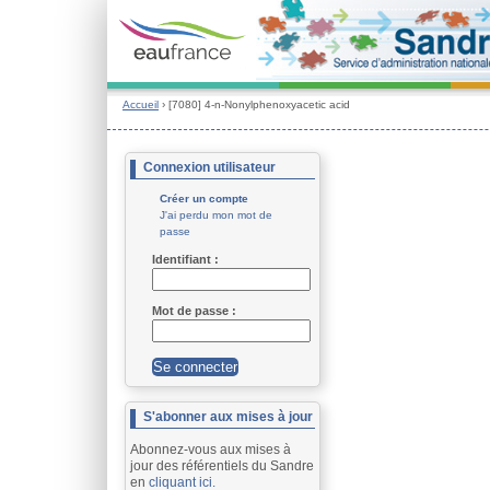
Accueil
› [7080] 4-n-Nonylphenoxyacetic acid
Connexion utilisateur
Créer un compte
J'ai perdu mon mot de
passe
Identifiant : 
Mot de passe : 
S'abonner aux mises à jour
Abonnez-vous aux mises à
jour des référentiels du Sandre
en
cliquant ici.