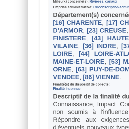
Milieu(x) concerné(s):
Rivières, canaux
Emprise administrative:
Circonscription admin
Département(s) concerné
[16] CHARENTE
,
[17] C
D'ARMOR
,
[23] CREUSE
FINISTERE
,
[43] HAUTE
VILAINE
,
[36] INDRE
,
[3
LOIRE
,
[44] LOIRE-AT
MAINE-ET-LOIRE
,
[53] 
ORNE
,
[63] PUY-DE-DO
VENDEE
,
[86] VIENNE
.
Finalité(s) du dispositif de collecte:
Finalité inconnue
Descriptif de la finalité d
Connaissance, Impact. Connaître la qualité des cours d'eau et des canaux
non soumis à l'influenc
Répondre aux exigences
d'éventuels nouveaux types